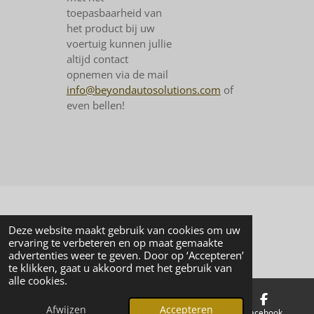
toepasbaarheid van
het product bij uw
voertuig kunnen jullie
altijd contact
opnemen via de mail
info@beyondautosolutions.com
of
even bellen!
© 2024 - 2026 Beyond Automotive Solutions
Deze website maakt gebruik van cookies om uw
Powered by
JouwWeb
ervaring te verbeteren en op maat gemaakte
advertenties weer te geven. Door op ‘Accepteren’
te klikken, gaat u akkoord met het gebruik van
alle cookies.
Afwijzen
Accepteren
E-mailadres
Telefoonnummer
Facebook