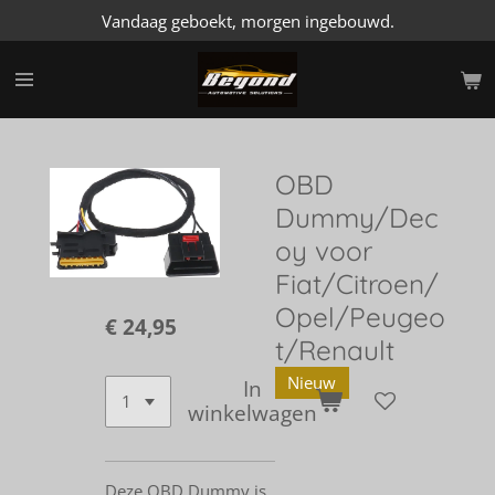
Vandaag geboekt, morgen ingebouwd.
Ga
direct
naar
de
hoofdinhoud
OBD
Dummy/Dec
oy voor
Fiat/Citroen/
Opel/Peugeo
€ 24,95
t/Renault
Nieuw
In
winkelwagen
Deze OBD Dummy is